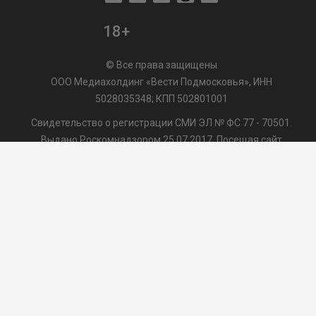
18+
© Все права защищены
ООО Медиахолдинг «Вести Подмосковья», ИНН
5028035348; КПП 502801001
Свидетельство о регистрации СМИ ЭЛ № ФС 77 - 70501.
Выдано Роскомнадзором 25.07.2017. Посещая сайт
vmo24.ru, Вы даете согласие на обработку файлов cookie,
сбор которых осуществляется ООО Медиахолдинг «Вести
Подмосковья» на условиях
Пользовательского
соглашения
обработки файлов cookie. ООО "ВП" также
может использовать указанные данные для их
последующей обработки системами Яндекс.Метрика и
др., которая осуществляется с целью функционирования
сайта vmo24.ru.
/var/www/www-root/data/www/vmo24.ru/template_footer.php