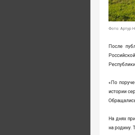
Фото: Артур 
После пуб
Российско
Республики
«По поруче
истории се
Обращались
На днях пр
на родину.