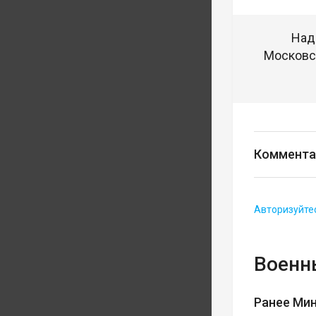
Над
Московск
Коммента
Авторизуйте
Военн
Ранее Ми