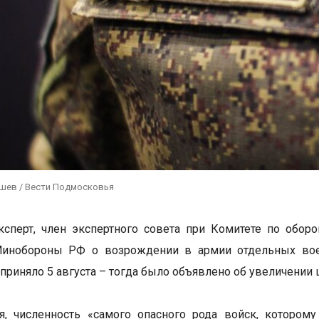
ушев / Вести Подмосковья
ксперт, член экспертного совета при Комитете по обо
инобороны РФ о возрождении в армии отдельных воен
приняло 5 августа – тогда было объявлено об увеличении 
ся, численность «самого опасного рода войск, которо