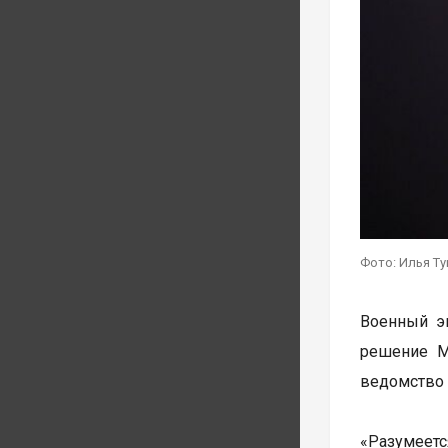
Фото: Илья Т
Военный э
решение М
ведомство 
«Разумеет