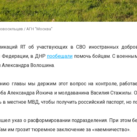
Новосильцев / АГН "Москва"
ликаций RT об участвующих в СВО иностранных добров
й Федерации, в ДНР
пообещали
помочь бойцам. С военным
 Александра Волошина.
нию главы мы держим этот вопрос на контроле, работае
рба Александра Йокича и молдаванина Василия Стажилы. О
 в местное МВД, чтобы получить российский паспорт, но по
ишел указ о расформировании подразделения. При этом бе
 Там им грозит тюремное заключение за «наемничество».