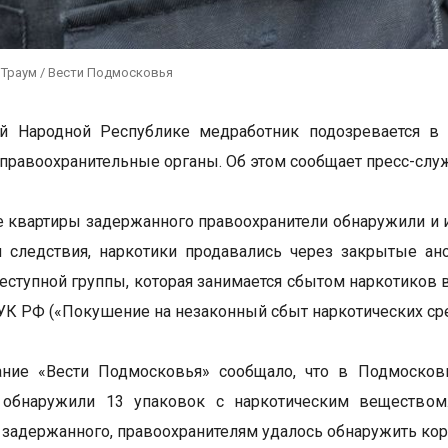
 Траум / Вести Подмосковья
й Народной Республике медработник подозревается в с
правоохранительные органы. Об этом сообщает пресс-сл
 квартиры задержанного правоохранители обнаружили и и
 следствия, наркотики продавались через закрытые ан
реступной группы, которая занимается сбытом наркотиков
 УК РФ («Покушение на незаконный сбыт наркотических сре
ание «Вести Подмосковья» сообщало, что в Подмоско
 обнаружили 13 упаковок с наркотическим веществом
 задержанного, правоохранителям удалось обнаружить кор