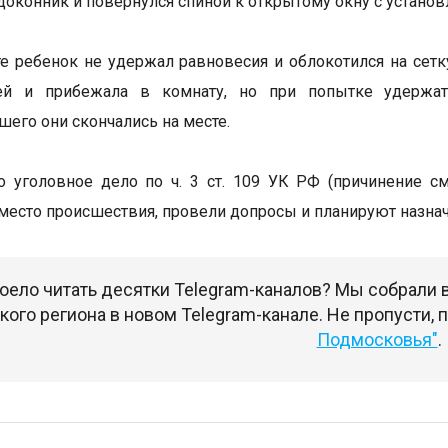
одоконник и повернулся спиной к открытому окну с установ
те ребенок не удержал равновесия и облокотился на сет
ей и прибежала в комнату, но при попытке удержат
его они скончались на месте.
 уголовное дело по ч. 3 ст. 109 УК РФ (причинение с
место происшествия, провели допросы и планируют назна
оело читать десятки Telegram-каналов? Мы собрали
ого региона в новом Telegram-канале. Не пропусти,
Подмосковья"
.