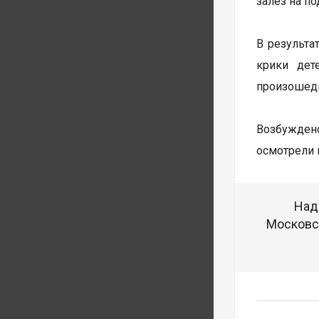
залез на п
В результа
крики дет
произошедш
Возбуждено
осмотрели 
Над
Московск