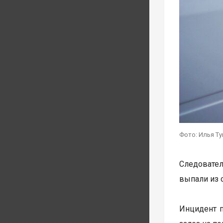
Фото: Илья Т
Следовател
выпали из 
Инцидент п