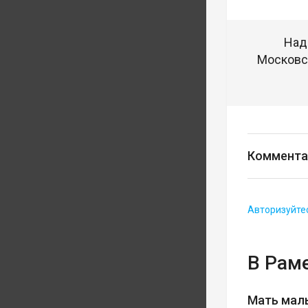
Над
Московск
Коммента
Авторизуйте
В Рам
Мать мал