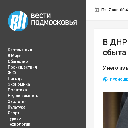
Пт. 7 авг. 00:
В ДНР
Картина дня
сбыта
В Мире
Общество
Происшествия
У него из
ЖКХ
Погода
ПРОИСШЕ
Экономика
Политика
Недвижимость
Экология
Культура
Спорт
Туризм
Технологии