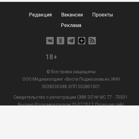
Редакция
Вакансии
Проекты
Реклама
18+
© Все права защищены
ООО Медиахолдинг «Вести Подмосковья», ИНН
5028035348; КПП 502801001
Свидетельство о регистрации СМИ ЭЛ № ФС 77 - 70501.
Выдано Роскомнадзором 25.07.2017. Посещая сайт
vmo24.ru, Вы даете согласие на обработку файлов cookie,
сбор которых осуществляется ООО Медиахолдинг «Вести
Подмосковья» на условиях
Пользовательского
соглашения
обработки файлов cookie. ООО "ВП" также