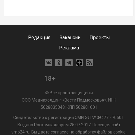
Редакция
Вакансии
Проекты
Реклама
18+
© Все права защищены
ООО Медиахолдинг «Вести Подмосковья», ИНН
5028035348; КПП 502801001
Свидетельство о регистрации СМИ ЭЛ № ФС 77 - 70501.
Выдано Роскомнадзором 25.07.2017. Посещая сайт
vmo24.ru, Вы даете согласие на обработку файлов cookie,