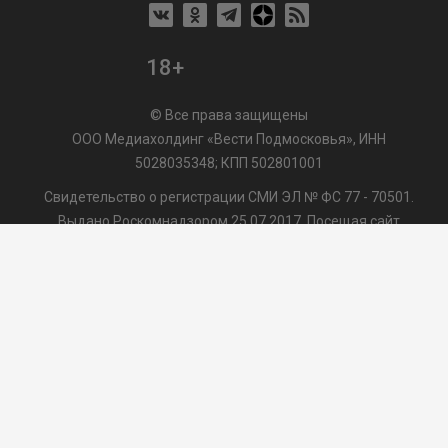
18+
© Все права защищены
ООО Медиахолдинг «Вести Подмосковья», ИНН
5028035348; КПП 502801001
Свидетельство о регистрации СМИ ЭЛ № ФС 77 - 70501.
Выдано Роскомнадзором 25.07.2017. Посещая сайт
vmo24.ru, Вы даете согласие на обработку файлов cookie,
сбор которых осуществляется ООО Медиахолдинг «Вести
Подмосковья» на условиях
Пользовательского
соглашения
обработки файлов cookie. ООО "ВП" также
может использовать указанные данные для их
последующей обработки системами Яндекс.Метрика и
др., которая осуществляется с целью функционирования
сайта vmo24.ru.
/var/www/www-root/data/www/vmo24.ru/template_footer.php