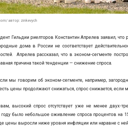
com/ автор: zinkevych
дент Гильдии риелторов Константин Апрелев заявил, что 
ородные дома в России не соответствует действительно
остей. Апрелев рассказал, что в эконом-сегменте пос
лавная причина такой тенденции — снижение спроса.
сли мы говорим об эконом-сегменте, например, загородн
о есть цены продолжают снижаться, спрос снижается, если 
вам, высокий спрос отсутствует уже не менее двух-тре
году было небольшое оживление спроса процентов на 1
где цены выросли ниже уровня инфляции или наравне с не