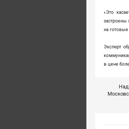
«Это каса
застроены н
на готовые
Эксперт об
коммуникац
в цене боле
Над
Московск