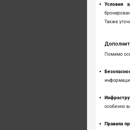
Условия а
бронирован
Также уточ
Дополнит
Помимо осн
Безопаснос
информацию
Инфрастру
особенно в
Правила п