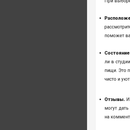
При выборе
Расположе
рассмотрит
поможет ва
Состояние
ли в студи
пищи. Это 
чисто и уют
Отзывы.
Из
могут дать
на коммент