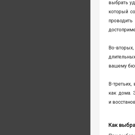
выбрать уд
который со
проводит
достоприме
Во-вторых
длительных
вашему бю
В-третьих,
как дома. 
и восстанов
Как выбр