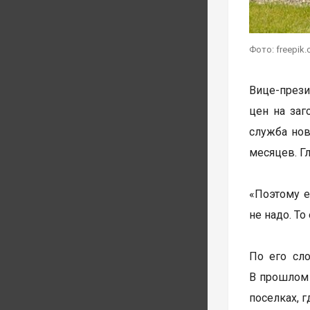
Фото: freepik.
Вице-прези
цен на заг
служба нов
месяцев. Г
«Поэтому е
не надо. Т
По его сло
В прошлом 
поселках, 