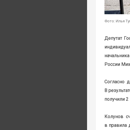
Фото: Илья Т
Депутат Го
индивидуал
начальник
России Мих
Согласно д
В результа
получили 2 
Колунов с
в правила 