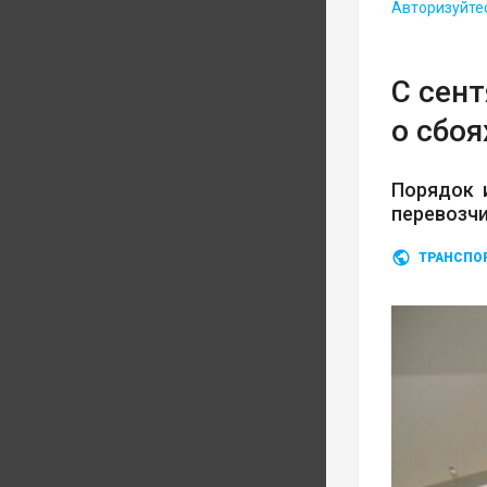
Авторизуйте
С сен
о сбоя
Порядок 
перевозч
ТРАНСПО