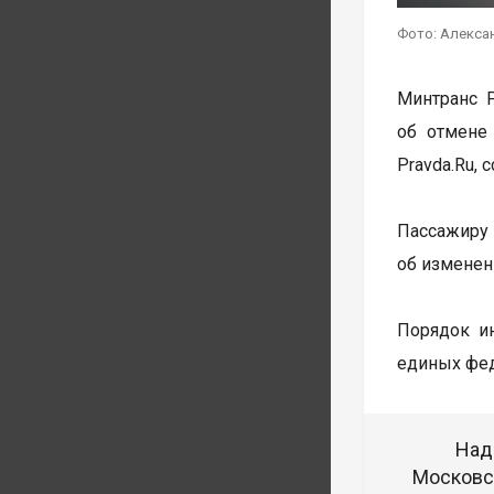
Фото: Алекса
Минтранс 
об отмене
Pravda.Ru,
Пассажиру 
об изменен
Порядок ин
единых фед
Над
Московск