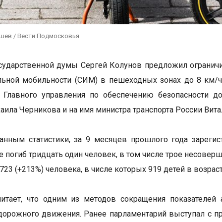
ушев / Вести Подмосковья
сударственной думы Сергей Колунов предложил огранич
ьной мобильности (СИМ) в пешеходных зонах до 8 км/ч
а Главного управления по обеспечению безопасности д
аила Черникова и на имя министра транспорта России Вита
анным статистики, за 9 месяцев прошлого года зарегис
те погиб тридцать один человек, в том числе трое несовер
723 (+213%) человека, в числе которых 919 детей в возрас
читает, что одним из методов сокращения показателей
дорожного движения. Ранее парламентарий выступал с пр