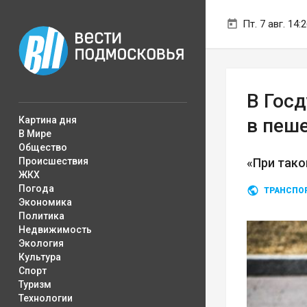
Пт. 7 авг. 14:
В Гос
Картина дня
в пеше
В Мире
Общество
Происшествия
«При тако
ЖКХ
Погода
ТРАНСПО
Экономика
Политика
Недвижимость
Экология
Культура
Спорт
Туризм
Технологии