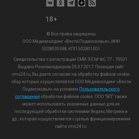
18+
© Все права защищены
ООО Медиахолдинг «Вести Подмосковья», ИНН
5028035348; КПП 502801001
Свидетельство о регистрации СМИ ЭЛ № ФС 77 - 70501.
Выдано Роскомнадзором 25.07.2017. Посещая сайт
vmo24.ru, Вы даете согласие на обработку файлов cookie,
сбор которых осуществляется ООО Медиахолдинг «Вести
Подмосковья» на условиях
Пользовательского
соглашения
обработки файлов cookie. ООО "ВП" также
может использовать указанные данные для их
последующей обработки системами Яндекс.Метрика и
др., которая осуществляется с целью функционирования
сайта vmo24.ru.
/var/www/www-root/data/www/vmo24.ru/template_footer.php