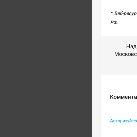
* Веб-ресу
РФ.
Над
Московск
Коммента
Авторизуйте