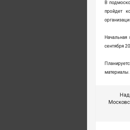
В подмоско
пройдет к
организаци
Начальная 
сентября 2
Планируетс
материалы.
Над
Московск