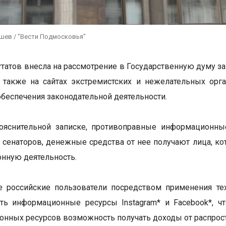
ушев / "Вести Подмосковья"
утатов внесла на рассмотрение в Государственную думу з
а также на сайтах экстремистских и нежелательных ор
обеспечения законодательной деятельности.
пояснительной записке, противоправные информационны
сенаторов, денежные средства от нее получают лица, к
нную деятельность.
е российские пользователи посредством применения те
ть информационные ресурсы Instagram* и Facebook*, ч
нных ресурсов возможность получать доходы от распрост