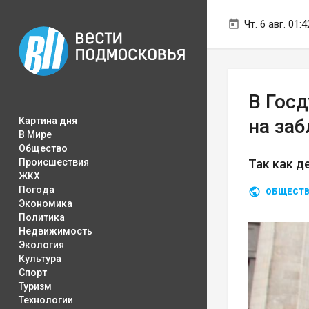
Чт. 6 авг. 01:4
В Гос
Картина дня
на за
В Мире
Общество
Происшествия
Так как д
ЖКХ
Погода
ОБЩЕСТ
Экономика
Политика
Недвижимость
Экология
Культура
Спорт
Туризм
Технологии