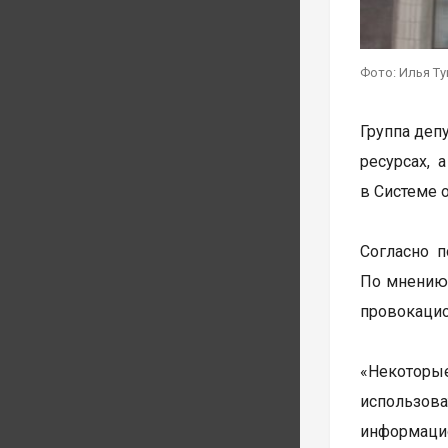
Фото: Илья Т
Группа деп
ресурсах, 
в Системе 
Согласно 
По мнению 
провокацио
«Некоторы
использова
информацио