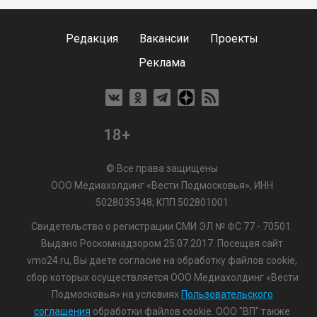
Редакция
Вакансии
Проекты
Реклама
18+
© Все права защищены
ООО Медиахолдинг «Вести Подмосковья», ИНН
5028035348; КПП 502801001
Свидетельство о регистрации СМИ ЭЛ № ФС 77 - 70501.
Выдано Роскомнадзором 25.07.2017. Посещая сайт
vmo24.ru, Вы даете согласие на обработку файлов cookie,
сбор которых осуществляется ООО Медиахолдинг «Вести
Подмосковья» на условиях
Пользовательского
соглашения
обработки файлов cookie. ООО "ВП" также