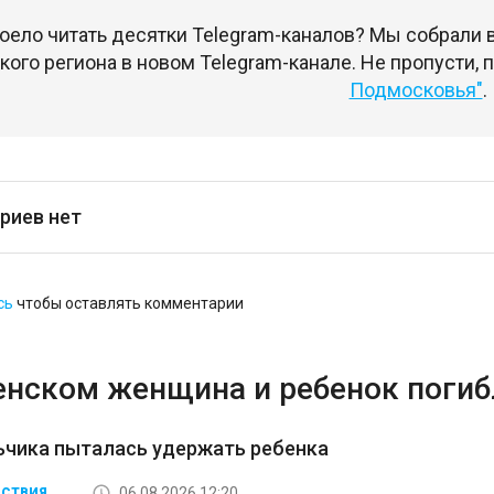
оело читать десятки Telegram-каналов? Мы собрали
ого региона в новом Telegram-канале. Не пропусти,
Подмосковья"
.
риев нет
сь
чтобы оставлять комментарии
енском женщина и ребенок погибл
ьчика пыталась удержать ребенка
06.08.2026 12:20
СТВИЯ