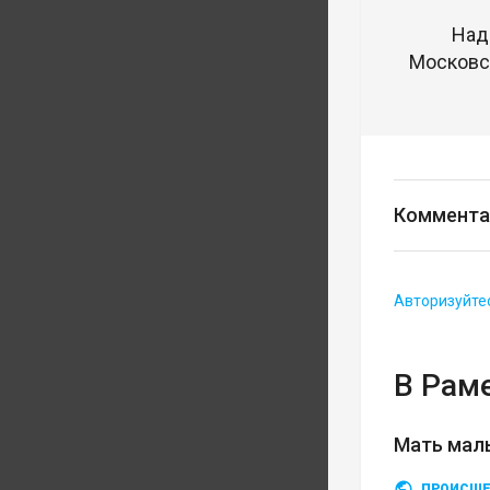
Над
Московск
Коммента
Авторизуйте
В Рам
Мать мал
ПРОИСШЕ