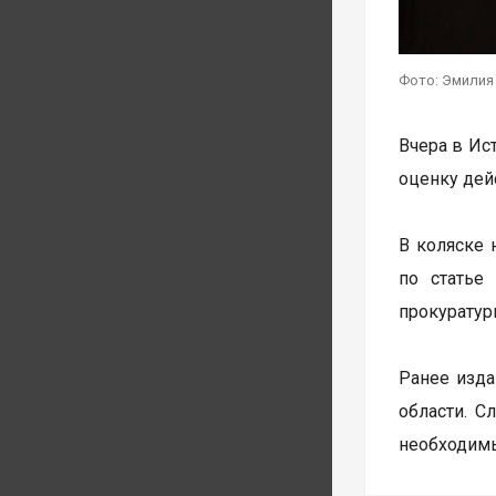
Фото: Эмилия
Вчера в Ис
оценку дей
В коляске 
по статье
прокуратур
Ранее изд
области. С
необходимы