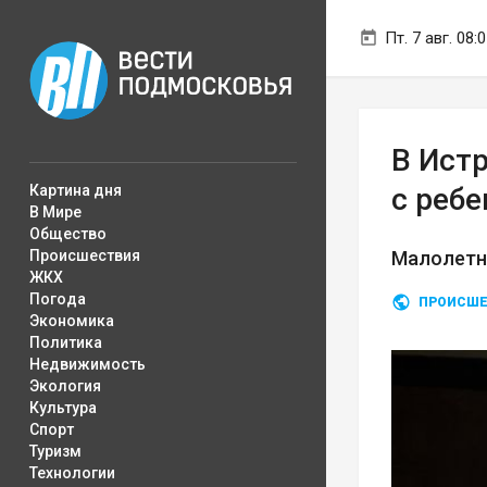
Пт. 7 авг. 08:
В Ист
Картина дня
с реб
В Мире
Общество
Происшествия
Малолетн
ЖКХ
Погода
ПРОИСШЕ
Экономика
Политика
Недвижимость
Экология
Культура
Спорт
Туризм
Технологии