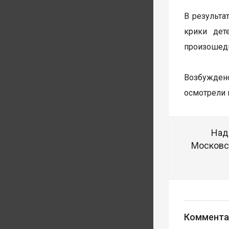
В результа
крики дет
произошедш
Возбуждено
осмотрели 
Над
Московск
Коммента