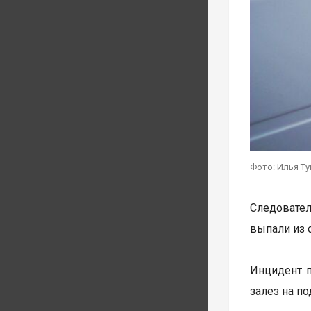
Фото: Илья Т
Следовател
выпали из 
Инцидент п
залез на п