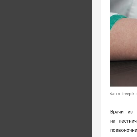
Фото: freepik
Врачи из 
на лестни
позвоночни