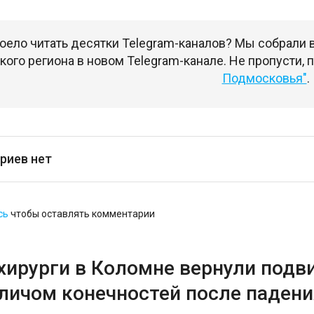
оело читать десятки Telegram-каналов? Мы собрали
ого региона в новом Telegram-канале. Не пропусти,
Подмосковья"
.
риев нет
сь
чтобы оставлять комментарии
хирурги в Коломне вернули подв
аличом конечностей после падени