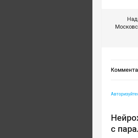
Над
Московск
Коммента
Авторизуйте
Нейро
с пар