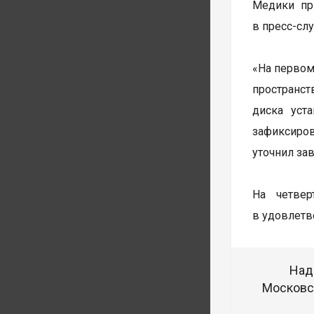
Медики пр
в пресс-сл
«На первом
пространст
диска уст
зафиксиро
уточнил за
На четве
в удовлетв
Над
Московск