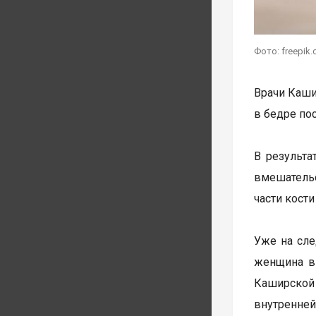
Фото: freepik
Врачи Каши
в бедре по
В результа
вмешательс
части кост
Уже на сле
женщина в
Каширской 
внутренней