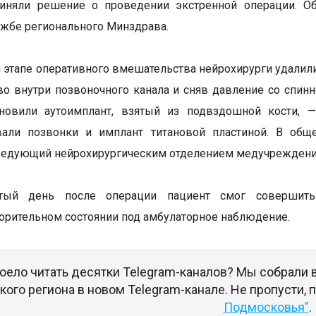
иняли решение о проведении экстренной операции. Об
ужбе регионального Минздрава.
 этапе оперативного вмешательства нейрохирурги удал
во внутри позвоночного канала и сняв давление со спин
ановили аутоимплант, взятый из подвздошной кости, —
вали позвонки и имплант титановой пластиной. В общ
ведующий нейрохирургическим отделением медучреждени
ртый день после операции пациент смог совершит
орительном состоянии под амбулаторное наблюдение.
оело читать десятки Telegram-каналов? Мы собрали
ого региона в новом Telegram-канале. Не пропусти,
Подмосковья"
.