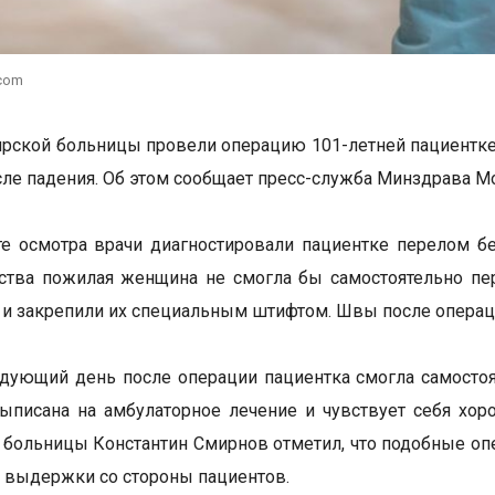
.com
рской больницы провели операцию 101-летней пациентке
сле падения. Об этом сообщает пресс-служба Минздрава М
те осмотра врачи диагностировали пациентке перелом б
тва пожилая женщина не смогла бы самостоятельно пер
и и закрепили их специальным штифтом. Швы после операц
дующий день после операции пациентка смогла самосто
ыписана на амбулаторное лечение и чувствует себя хо
больницы Константин Смирнов отметил, что подобные опе
 выдержки со стороны пациентов.