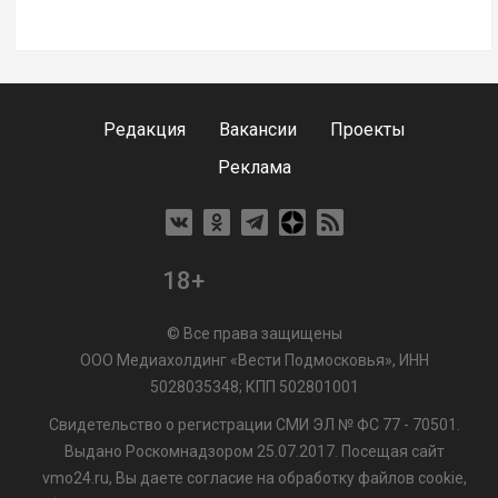
Редакция
Вакансии
Проекты
Реклама
18+
© Все права защищены
ООО Медиахолдинг «Вести Подмосковья», ИНН
5028035348; КПП 502801001
Свидетельство о регистрации СМИ ЭЛ № ФС 77 - 70501.
Выдано Роскомнадзором 25.07.2017. Посещая сайт
vmo24.ru, Вы даете согласие на обработку файлов cookie,