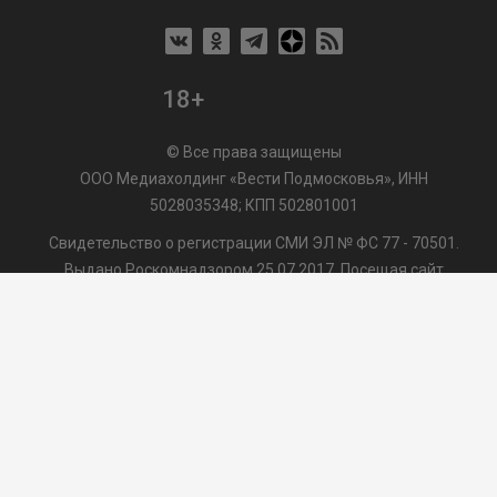
18+
© Все права защищены
ООО Медиахолдинг «Вести Подмосковья», ИНН
5028035348; КПП 502801001
Свидетельство о регистрации СМИ ЭЛ № ФС 77 - 70501.
Выдано Роскомнадзором 25.07.2017. Посещая сайт
vmo24.ru, Вы даете согласие на обработку файлов cookie,
сбор которых осуществляется ООО Медиахолдинг «Вести
Подмосковья» на условиях
Пользовательского
соглашения
обработки файлов cookie. ООО "ВП" также
может использовать указанные данные для их
последующей обработки системами Яндекс.Метрика и
др., которая осуществляется с целью функционирования
сайта vmo24.ru.