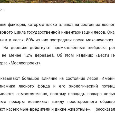
com
ны факторы, которые плохо влияют на состояние лесно
ервого цикла государственной инвентаризации лесов. Ок
ьев в лесах. 80% из них пострадали после механических
 На деревья действуют промышленные выбросы, рекре
о не менее 1,2% деревьев. Об этом изданию «Вести П
рга «Мослеспроект».
казывают большое влияние на состояние лесов. Именно
инамика лесного фонда и его экологический потенц
ивается самостоятельно, поэтому площадь пожара нель
ные пожары возникают ввиду неосторожного обращен
ют насекомые-вредители и дикие животные», — рассказал