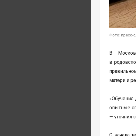
Фото: пресс-
В Москов
в родовспо
правильном
матери и р
«Обучение 
опытные сп
— уточнил 
С начала 