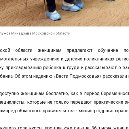
служба Минздрава Московской области
ской области женщинам предлагают обучение по 
могательных учреждениях и детских поликлиниках регио
у прикладыванию ребенка к груди и рассказывают о ва
ебенка. Об этом изданию «Вести Подмосковья» рассказали
доступно женщинам бесплатно, как в период беременности
ециалисты, которые не только передают практические з
зампред областного правительства - министр здравоохран
текущего года курсы прошли уже свыше 36 тысяч женщи