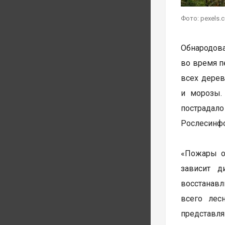
Фото: pexels.
Обнародова
во время п
всех дерев
и морозы.
пострадал
Рослесинфо
«Пожары о
зависит д
восстанавл
всего лес
представля