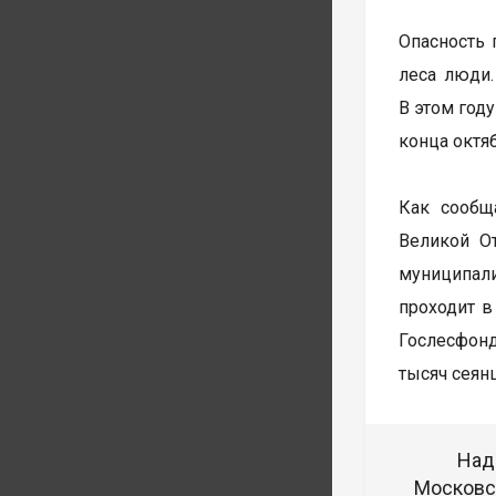
Опасность 
леса люди.
В этом год
конца октя
Как сообщ
Великой О
муниципал
проходит в
Гослесфонд
тысяч сеянц
Над
Московск