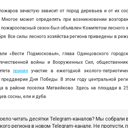
пожаров зачастую зависит от пород деревьев и от их сос
 Многое может определять при возникновении возгоран
у пожароопасный сезон был объявлен Комитетом лесного х
бря. Все силы лесного хозяйства региона приведены в ре
али «Вести Подмосковья», глава Одинцовского городс
течественной войны и Вооруженных Сил, общественн
итета
принял
участие в ежегодной эколого-патриотиче
 преддверии Дня Победы. В этом году центральной реги
а в районе поселка Матвейково. Здесь на площади в 25
ев сосны, ели и дуба.
оело читать десятки Telegram-каналов? Мы собрали
ого региона в новом Telegram-канале. Не пропусти,