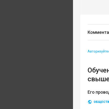
Коммента
Авторизуйте
Обуче
свыше
Его прово
ОБЩЕСТ