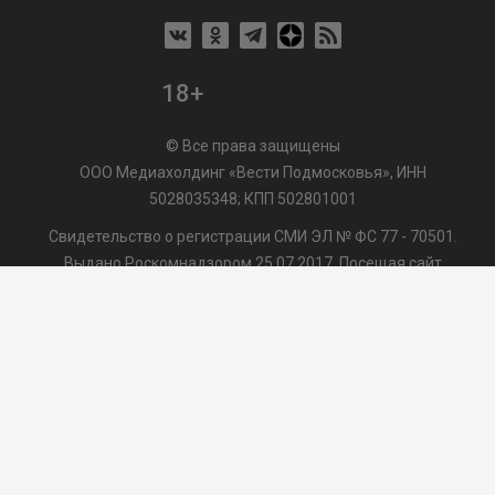
18+
© Все права защищены
ООО Медиахолдинг «Вести Подмосковья», ИНН
5028035348; КПП 502801001
Свидетельство о регистрации СМИ ЭЛ № ФС 77 - 70501.
Выдано Роскомнадзором 25.07.2017. Посещая сайт
vmo24.ru, Вы даете согласие на обработку файлов cookie,
сбор которых осуществляется ООО Медиахолдинг «Вести
Подмосковья» на условиях
Пользовательского
соглашения
обработки файлов cookie. ООО "ВП" также
может использовать указанные данные для их
последующей обработки системами Яндекс.Метрика и
др., которая осуществляется с целью функционирования
сайта vmo24.ru.