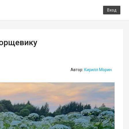
Вход
борщевику
Автор:
Кирилл Морин