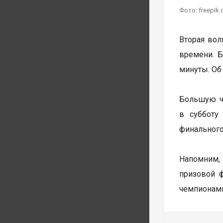
Фото: freepik
Вторая волн
времени. Б
минуты. Об
Большую ча
в субботу
финального
Напомним, 
призовой 
чемпионами