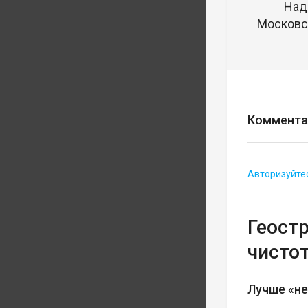
Над
Московск
Коммента
Авторизуйте
Геост
чисто
Лучше «не