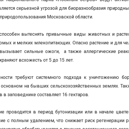
вляется серьезной угрозой для биоразнообразия природны
 природопользования Московской области.
способен вытеснять привычные виды животных и растен
комых и мелких млекопитающих. Опасно растение и для че
вызывает сильные ожоги, а также аллергические реакц
раняют всхожесть от 5 до 15 лет.
нности требуют системного подхода к уничтожению бо
в основном на бывших сельскохозяйственных землях. Так
в в заповеднике составляет 16 гектаров.
е проводится в период бутонизации или в начале цвете
е с полным удалением, что снижает риск регенерации ра