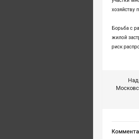
участки мн
хозяйству 
Борьба с р
жилой заст
риск распр
Над
Московск
Коммента