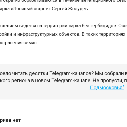
огократно обрабатываются в течение вегетационного сезо
парка «Лосиный остров» Сергей Жолудев.
астением ведется на территории парка без гербицидов. О
ройки и инфраструктурных объектов. В таких территориях
остранения семян.
оело читать десятки Telegram-каналов? Мы собрали
ого региона в новом Telegram-канале. Не пропусти,
Подмосковья"
.
риев нет