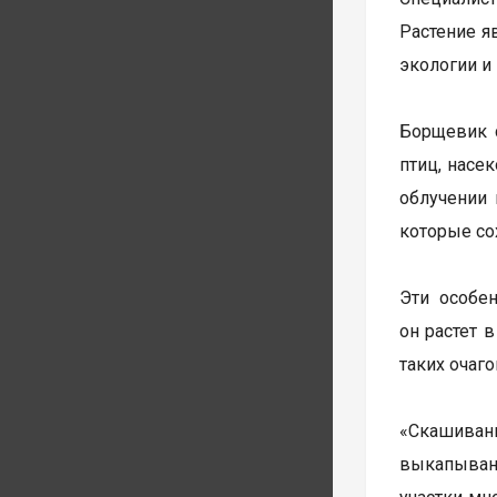
Растение я
экологии и
Борщевик 
птиц, насе
облучении 
которые сох
Эти особе
он растет 
таких очаго
«Скашивани
выкапывани