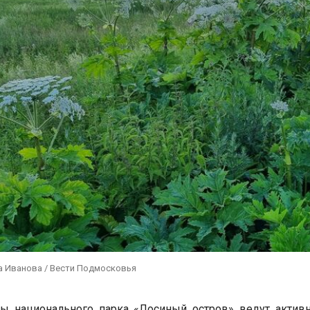
а Иванова / Вести Подмосковья
ты национального парка «Лосиный остров» ведут актив