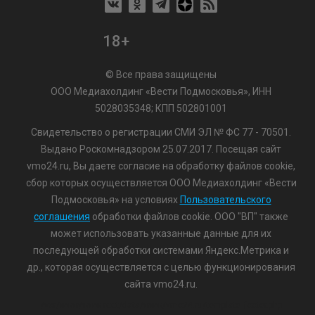
18+
© Все права защищены
ООО Медиахолдинг «Вести Подмосковья», ИНН
5028035348; КПП 502801001
Свидетельство о регистрации СМИ ЭЛ № ФС 77 - 70501.
Выдано Роскомнадзором 25.07.2017. Посещая сайт
vmo24.ru, Вы даете согласие на обработку файлов cookie,
сбор которых осуществляется ООО Медиахолдинг «Вести
Подмосковья» на условиях
Пользовательского
соглашения
обработки файлов cookie. ООО "ВП" также
может использовать указанные данные для их
последующей обработки системами Яндекс.Метрика и
др., которая осуществляется с целью функционирования
сайта vmo24.ru.
/var/www/www-root/data/www/vmo24.ru/template_footer.php