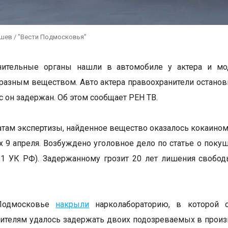
ушев / "Вести Подмосковья"
нительные органы нашли в автомобиле у актера и мо
азным веществом. Авто актера правоохранители останов
ас он задержан. Об этом сообщает РЕН ТВ.
атам экспертизы, найденное вещество оказалось кокаином.
 9 апреля. Возбуждено уголовное дело по статье о поку
8.1 УК РФ). Задержанному грозит 20 лет лишения свобо
.
Подмосковье
накрыли
нарколабораторию, в которой 
ителям удалось задержать двоих подозреваемых в произ