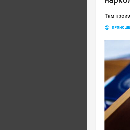
нарко
Там прои
ПРОИСШЕ