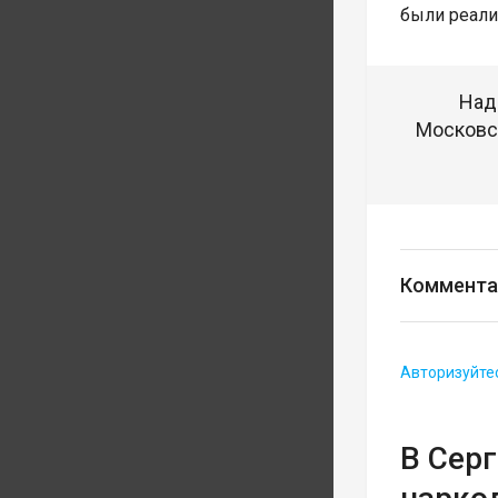
были реали
Над
Московск
Коммента
Авторизуйте
В Сер