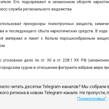
жителя. Его подозревают в незаконном обороте наркот
ресс-служба регионального ведомства.
спользовал прекурсоры психотропных веществ, химиче
ва и последующего сбыта наркотических средств. В ходе
ый материал и пакет с белым порошкообразным веществ
ом.
 уголовное дело по ст. 30 и ст. 228.1 УК РФ (незаконн
городским судом в отношении фигуранта избрана мера пре
оело читать десятки Telegram-каналов? Мы собрали
ого региона в новом Telegram-канале. Не пропусти,
Подмосковья"
.