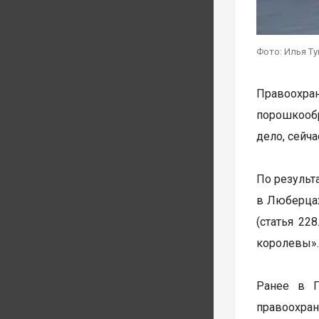
Фото: Илья Т
Правоохра
порошкообр
дело, сейч
По результ
в Люберцах
(статья 22
королевы»
Ранее в 
правоохран