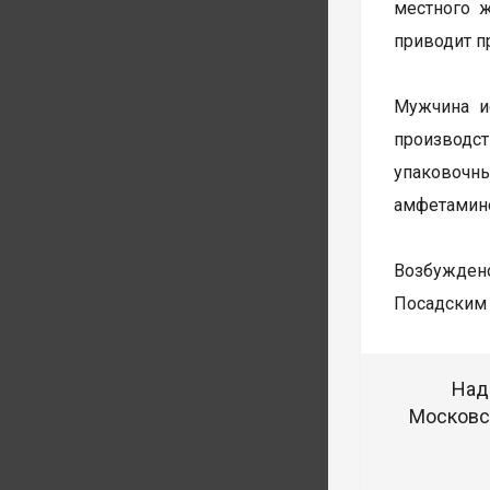
местного 
приводит п
Мужчина и
производст
упаковочн
амфетамин
Возбуждено
Посадским 
Над
Московск