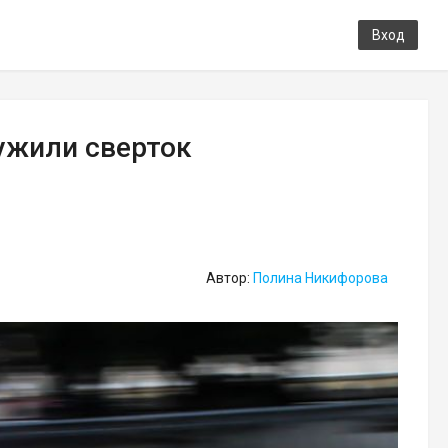
Вход
ужили сверток
Автор:
Полина Никифорова