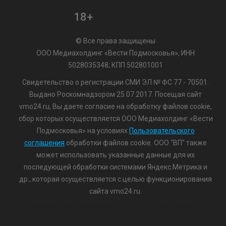
18+
© Все права защищены
ООО Медиахолдинг «Вести Подмосковья», ИНН
5028035348; КПП 502801001
Свидетельство о регистрации СМИ ЭЛ № ФС 77 - 70501.
Выдано Роскомнадзором 25.07.2017. Посещая сайт
vmo24.ru, Вы даете согласие на обработку файлов cookie,
сбор которых осуществляется ООО Медиахолдинг «Вести
Подмосковья» на условиях
Пользовательского
соглашения
обработки файлов cookie. ООО "ВП" также
может использовать указанные данные для их
последующей обработки системами Яндекс.Метрика и
др., которая осуществляется с целью функционирования
сайта vmo24.ru.
/var/www/www-root/data/www/vmo24.ru/template_footer.php