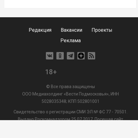
Редакция
Вакансии
Проекты
Реклама
18+
© Все права защищены
ООО Медиахолдинг «Вести Подмосковья», ИНН
5028035348; КПП 502801001
Свидетельство о регистрации СМИ ЭЛ № ФС 77 - 70501.
Выдано Роскомнадзором 25.07.2017. Посещая сайт
vmo24.ru, Вы даете согласие на обработку файлов cookie,
сбор которых осуществляется ООО Медиахолдинг «Вести