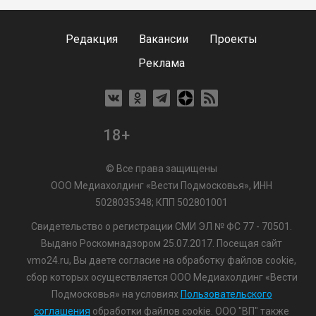
Редакция
Вакансии
Проекты
Реклама
18+
© Все права защищены
ООО Медиахолдинг «Вести Подмосковья», ИНН
5028035348; КПП 502801001
Свидетельство о регистрации СМИ ЭЛ № ФС 77 - 70501.
Выдано Роскомнадзором 25.07.2017. Посещая сайт
vmo24.ru, Вы даете согласие на обработку файлов cookie,
сбор которых осуществляется ООО Медиахолдинг «Вести
Подмосковья» на условиях
Пользовательского
соглашения
обработки файлов cookie. ООО "ВП" также