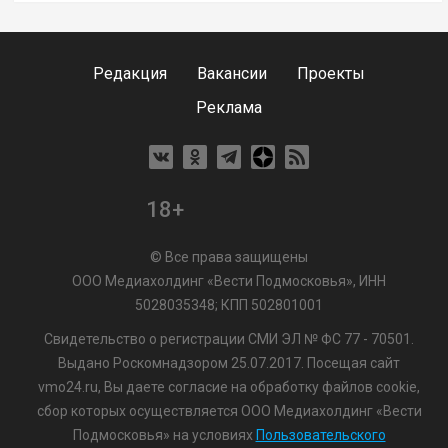
Редакция
Вакансии
Проекты
Реклама
18+
© Все права защищены
ООО Медиахолдинг «Вести Подмосковья», ИНН
5028035348; КПП 502801001
Свидетельство о регистрации СМИ ЭЛ № ФС 77 - 70501.
Выдано Роскомнадзором 25.07.2017. Посещая сайт
vmo24.ru, Вы даете согласие на обработку файлов cookie,
сбор которых осуществляется ООО Медиахолдинг «Вести
Подмосковья» на условиях
Пользовательского