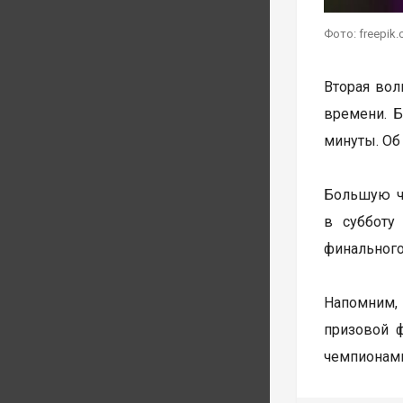
Фото: freepik
Вторая волн
времени. Б
минуты. Об
Большую ча
в субботу
финального
Напомним, 
призовой 
чемпионами