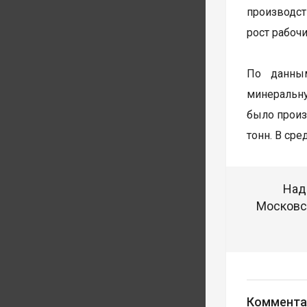
производст
рост рабочи
По данным
минеральну
было произ
тонн. В ср
Над
Московск
Коммента