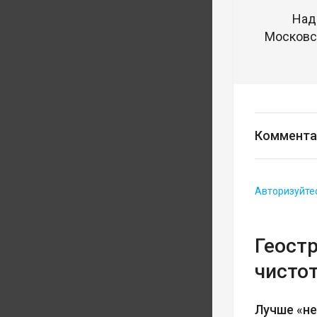
Над
Московск
Коммента
Авторизуйте
Геост
чисто
Лучше «не