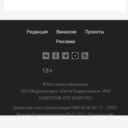
Редакция
Вакансии
Проекты
Реклама
18+
© Все права защищены
ООО Медиахолдинг «Вести Подмосковья», ИНН
5028035348; КПП 502801001
Свидетельство о регистрации СМИ ЭЛ № ФС 77 - 70501.
Выдано Роскомнадзором 25.07.2017. Посещая сайт
vmo24.ru, Вы даете согласие на обработку файлов cookie,