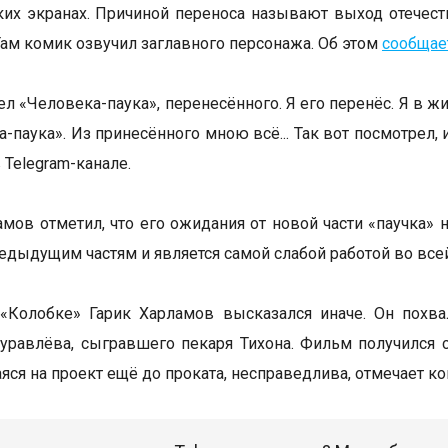
ких экранах. Причиной переноса называют выход отечес
Там комик озвучил заглавного персонажа. Об этом
сообщае
ел «Человека-паука», перенесённого. Я его перенёс. Я в ж
-паука». Из принесённого мною всё... Так вот посмотрел, 
 Telegram-канале.
амов отметил, что его ожидания от новой части «паучка»
редыдущим частям и является самой слабой работой во всей
 «Колобке» Гарик Харламов высказался иначе. Он похв
равлёва, сыгравшего пекаря Тихона. Фильм получился 
ся на проект ещё до проката, несправедлива, отмечает ко