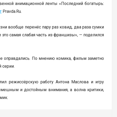
твенной анимационной ленты «Последний богатырь:
т
Pravda.Ru.
изни вообще перенёс пару раз ковид, два раза сумки
и это самая слабая часть из франшизы», — поделился
 не оправдались. По мнению комика, фильм заметно
 серии.
алил режиссёрскую работу Антона Маслова и игру
смешным и достойным внимания, а волна критики,
мик.