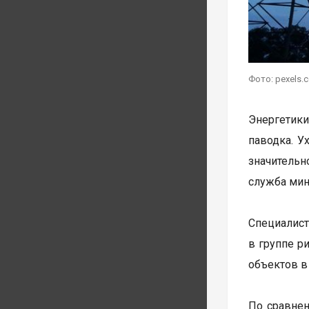
Фото: pexels.
Энергетики
паводка. У
значительн
служба мин
Специалис
в группе р
объектов в 
По сравне