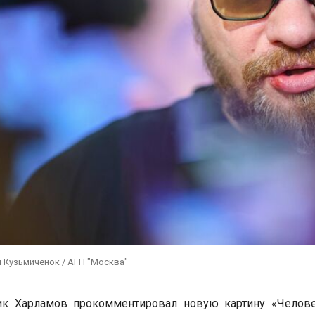
 Кузьмичёнок / АГН "Москва"
ик Харламов прокомментировал новую картину «Челове