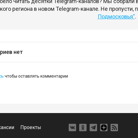
оело читать десятки Telegram-каналов? Мы собрали
ого региона в новом Telegram-канале. Не пропусти,
Подмосковья"
.
риев нет
сь
чтобы оставлять комментарии
кансии
Проекты