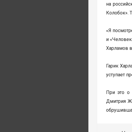
на российс
Колобок». 
«Я посмотр
и «Человека
Харламов в
Гарик Харл
уступает п
При это о
Дмитрия Жу
обрушившая