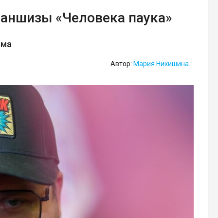
раншизы «Человека паука»
ьма
Автор:
Мария Никишина