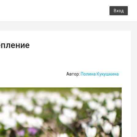
Вход
епление
Автор:
Полина Кукушкина