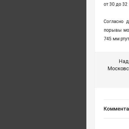
от 30 до 32
Согласно 
порывы мог
745 мм ртут
Над
Московск
Коммента