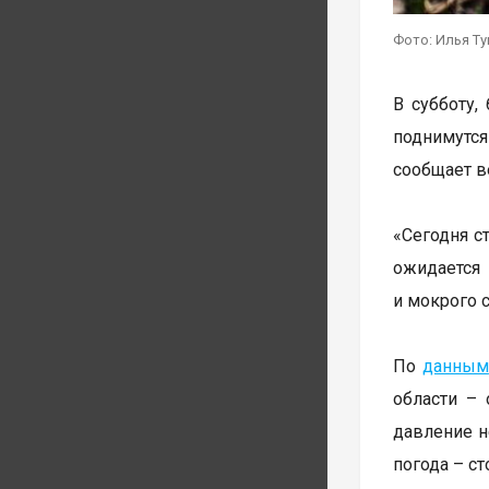
Фото: Илья Т
В субботу,
поднимутс
сообщает в
«Сегодня с
ожидается
и мокрого с
По
данным
области – 
давление н
погода – с