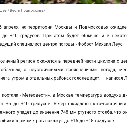
ушев / Вести Подмосковья
 6 апреля, на территории Москвы и Подмосковья ожида
я до +10 градусов. При этом будет облачно, а в неко
едущий специалист центра погоды «Фобос» Михаил Леус.
толичный регион окажется в передней части циклона с це
 облачная, с неустойчивыми прояснениями, погода, м
нега, утром в отдельных районах гололедица», — написал Л
портала «Метеовести», в Москве температура воздуха дн
от +5 до +10 градусов. Ветер ожидается юго-восточны
емного упадет до значения 748 мм ртутного столба, что 
толбики термометров покажут до +16 до +18 градусов.