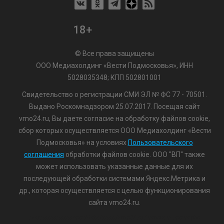
18+
© Все права защищены
ООО Медиахолдинг «Вести Подмосковья», ИНН
5028035348; КПП 502801001
Свидетельство о регистрации СМИ ЭЛ № ФС 77 - 70501.
Выдано Роскомнадзором 25.07.2017. Посещая сайт
vmo24.ru, Вы даете согласие на обработку файлов cookie,
сбор которых осуществляется ООО Медиахолдинг «Вести
Подмосковья» на условиях
Пользовательского
соглашения
обработки файлов cookie. ООО "ВП" также
может использовать указанные данные для их
последующей обработки системами Яндекс.Метрика и
др., которая осуществляется с целью функционирования
сайта vmo24.ru.
/var/www/www-root/data/www/vmo24.ru/template_footer.php