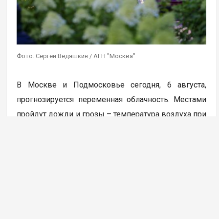
Фото: Сергей Ведяшкин / АГН "Москва"
В Москве и Подмосковье сегодня, 6 августа,
прогнозируется переменная облачность. Местами
пройдут дожди и грозы – температура воздуха при
этом поднимется до +32 градусов. Такие данные
приводит Гидрометцентр России.
«Во второй половине дня местами
кратковременный дождь. По области,
в отдельных районах гроза. Температура воздуха
в Москве составит от 30 до 32 градусов тепла,