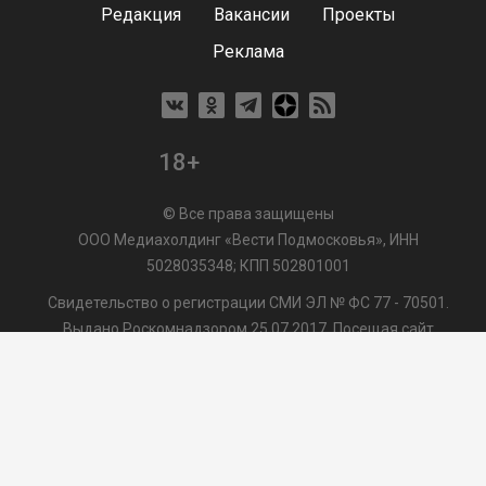
Редакция
Вакансии
Проекты
Реклама
18+
© Все права защищены
ООО Медиахолдинг «Вести Подмосковья», ИНН
5028035348; КПП 502801001
Свидетельство о регистрации СМИ ЭЛ № ФС 77 - 70501.
Выдано Роскомнадзором 25.07.2017. Посещая сайт
vmo24.ru, Вы даете согласие на обработку файлов cookie,
сбор которых осуществляется ООО Медиахолдинг «Вести
Подмосковья» на условиях
Пользовательского
соглашения
обработки файлов cookie. ООО "ВП" также
может использовать указанные данные для их
последующей обработки системами Яндекс.Метрика и