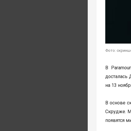
Фото: скринш
В Paramoun
досталась 
на 13 ноябр
В основе с
Скрудже. М
появятся ми