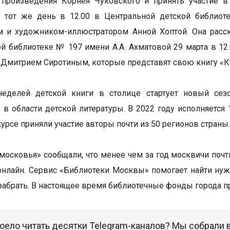
 произведения Корнея Чуковского и принять участие в
В тот же день в 12.00 в Центральной детской библиот
м и художником-иллюстратором Анной Хоптой. Она расс
й библиотеке № 197 имени А.А. Ахматовой 29 марта в 12.
 Дмитрием Сиротиным, которые представят свою книгу «Ку
неделей детской книги в столице стартует новый се
 в области детской литературы. В 2022 году исполняется
курсе приняли участие авторы почти из 50 регионов страны
московья» сообщали, что менее чем за год москвичи почт
нлайн. Сервис «Библиотеки Москвы» помогает найти нужн
 забрать. В настоящее время библиотечные фонды города п
оело читать десятки Telegram-каналов? Мы собрали