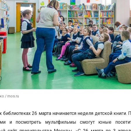
ко / mos.ru
х библиотеках 26 марта начинается неделя детской книги.
ями и посмотреть мультфильмы смогут юные посетит
й сайт правительства Москвы. «С 26 марта по 3 апрел