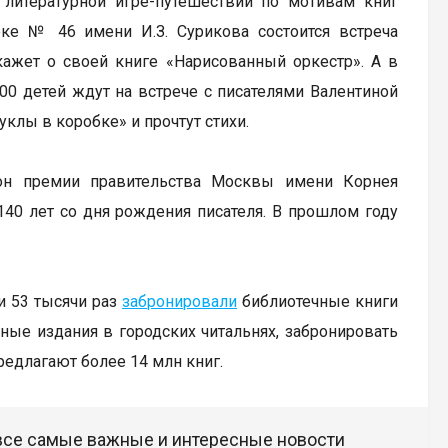
 литературной игре-путешествии по мотивам книг
еке № 46 имени И.З. Сурикова состоится встреча
кажет о своей книге «Нарисованный оркестр». А в
00 детей ждут на встрече с писателями Валентиной
клы в коробке» и прочтут стихи.
зон премии правительства Москвы имени Корнея
 140 лет со дня рождения писателя. В прошлом году
.
и 53 тысячи раз
забронировали
библиотечные книги
ые издания в городских читальнях, забронировать
редлагают более 14 млн книг.
 все самые важные и интересные новости