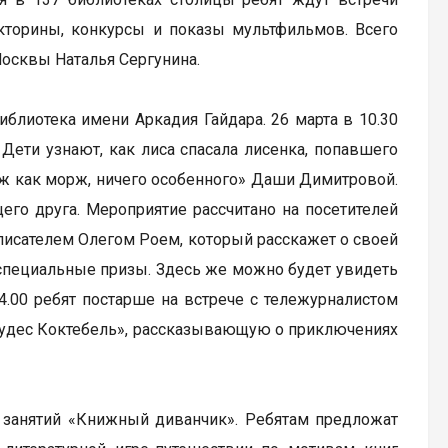
икторины, конкурсы и показы мультфильмов. Всего
Москвы Наталья Сергунина.
блиотека имени Аркадия Гайдара. 26 марта в 10.30
 Дети узнают, как лиса спасала лисенка, попавшего
рж как морж, ничего особенного» Даши Димитровой.
щего друга. Мероприятие рассчитано на посетителей
с писателем Олегом Роем, который расскажет о своей
 специальные призы. Здесь же можно будет увидеть
.00 ребят постарше на встрече с тележурналистом
 чудес Коктебель», рассказывающую о приключениях
 занятий «Книжный диванчик». Ребятам предложат