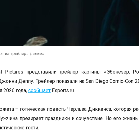
от из трейлера фильма
t Pictures представили трейлер картины «Эбенезер: Р
Джонни Деппу. Трейлер показали на San Diego Comic-Con 
я 2026 года,
сообщает
Еsports.ru.
южета – готическая повесть Чарльза Диккенса, которая р
ужчина презирает праздники и сочувствие. Но его жизнь
стические гости.