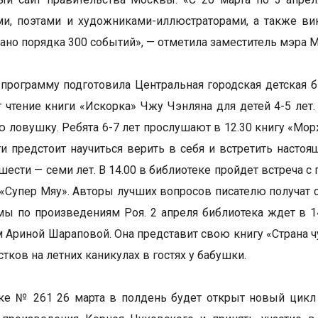
ми, поэтами и художниками-иллюстраторами, а также в
ано порядка 300 событий», — отметила заместитель мэра 
рограмму подготовила Центральная городская детская би
т чтение книги «Искорка» Чжу Чэнляна для детей 4-5 лет.
ю ловушку. Ребята 6-7 лет прослушают в 12.30 книгу «Мо
и предстоит научиться верить в себя и встретить настоя
 шести — семи лет. В 14.00 в библиотеке пройдет встреча 
 «Супер Мяу». Авторы лучших вопросов писателю получат
ы по произведениям Роя. 2 апреля библиотека ждет в 14
м Ариной Шараповой. Она представит свою книгу «Страна
тков на летних каникулах в гостях у бабушки.
ке № 261 26 марта в полдень будет открыт новый цикл