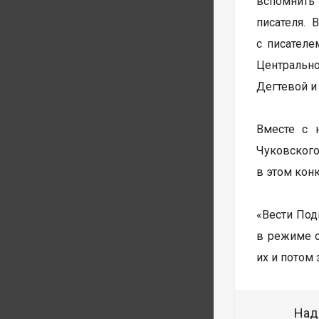
вспомнить
писателя. 
с писателе
Центрально
Дегтевой и
Вместе с 
Чуковского
в этом кон
«Вести Под
в режиме о
их и потом
Над