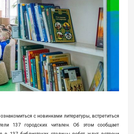
 Познакомиться с новинками литературы, встретиться
ели 137 городских читален. Об этом сообщает
я в 137 библиотеках столицы ребят ждут встречи