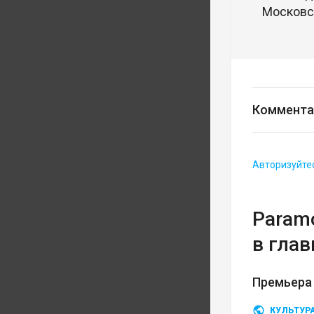
Московск
Коммента
Авторизуйте
Param
в глав
Премьера 
КУЛЬТУР