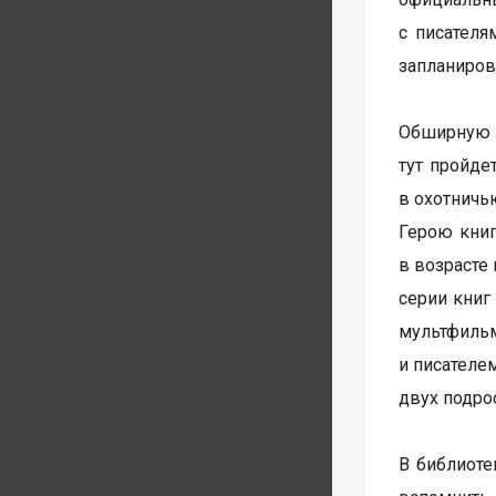
с писателя
запланиров
Обширную п
тут пройде
в охотничь
Герою книг
в возрасте
серии книг
мультфильм
и писателе
двух подрос
В библиоте