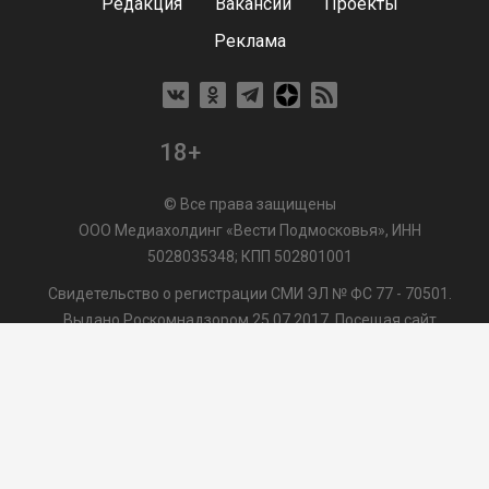
Редакция
Вакансии
Проекты
Реклама
18+
© Все права защищены
ООО Медиахолдинг «Вести Подмосковья», ИНН
5028035348; КПП 502801001
Свидетельство о регистрации СМИ ЭЛ № ФС 77 - 70501.
Выдано Роскомнадзором 25.07.2017. Посещая сайт
vmo24.ru, Вы даете согласие на обработку файлов cookie,
сбор которых осуществляется ООО Медиахолдинг «Вести
Подмосковья» на условиях
Пользовательского
соглашения
обработки файлов cookie. ООО "ВП" также
может использовать указанные данные для их
последующей обработки системами Яндекс.Метрика и