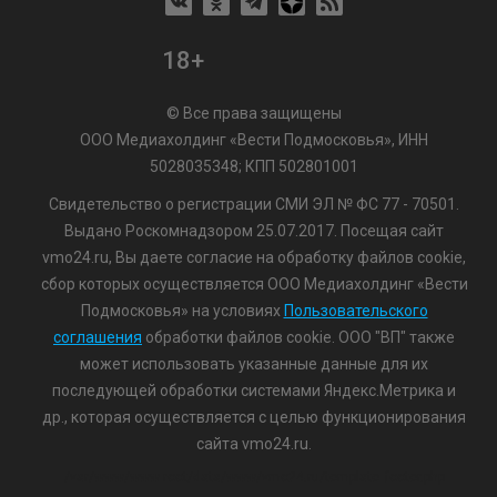
18+
© Все права защищены
ООО Медиахолдинг «Вести Подмосковья», ИНН
5028035348; КПП 502801001
Свидетельство о регистрации СМИ ЭЛ № ФС 77 - 70501.
Выдано Роскомнадзором 25.07.2017. Посещая сайт
vmo24.ru, Вы даете согласие на обработку файлов cookie,
сбор которых осуществляется ООО Медиахолдинг «Вести
Подмосковья» на условиях
Пользовательского
соглашения
обработки файлов cookie. ООО "ВП" также
может использовать указанные данные для их
последующей обработки системами Яндекс.Метрика и
др., которая осуществляется с целью функционирования
сайта vmo24.ru.
/var/www/www-root/data/www/vmo24.ru/template_footer.php