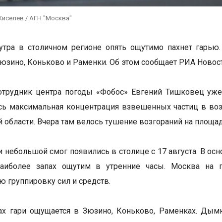
Киселев / АГН "Москва"
утра в столичном регионе опять ощутимо пахнет гарью.
Зюзино, Коньково и Раменки. Об этом сообщает РИА Новост
отрудник центра погоды «Фобос» Евгений Тишковец уже
ь максимальная концентрация взвешенных частиц в воз
й области. Вчера там велось тушение возгораний на площад
 и небольшой смог появились в столице с 17 августа. В о
аиболее запах ощутим в утренние часы. Москва на 
ю группировку сил и средств.
ах гари ощущается в Зюзино, Коньково, Раменках. Дымк