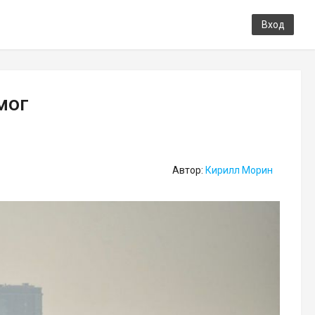
Вход
мог
Автор:
Кирилл Морин