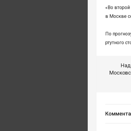
«Во второй
в Москве со
По прогноз
ртутного ст
Над
Московск
Коммента