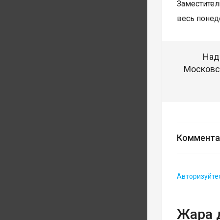
Заместител
весь понед
Над
Московск
Коммента
Авторизуйте
Жара 