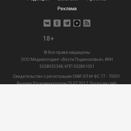
Реклама
18+
© Все права защищены
ООО Медиахолдинг «Вести Подмосковья», ИНН
5028035348; КПП 502801001
Свидетельство о регистрации СМИ ЭЛ № ФС 77 - 70501.
Выдано Роскомнадзором 25.07.2017. Посещая сайт
vmo24.ru, Вы даете согласие на обработку файлов cookie,
сбор которых осуществляется ООО Медиахолдинг «Вести
Подмосковья» на условиях
Пользовательского
соглашения
обработки файлов cookie. ООО "ВП" также
может использовать указанные данные для их
последующей обработки системами Яндекс.Метрика и