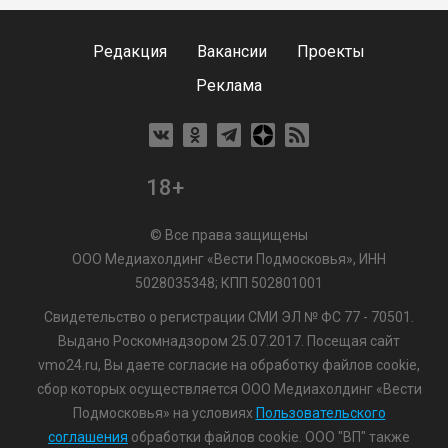
Редакция
Вакансии
Проекты
Реклама
18+
© Все права защищены
ООО Медиахолдинг «Вести Подмосковья», ИНН
5028035348; КПП 502801001
Свидетельство о регистрации СМИ ЭЛ № ФС 77 - 70501.
Выдано Роскомнадзором 25.07.2017. Посещая сайт
vmo24.ru, Вы даете согласие на обработку файлов cookie,
сбор которых осуществляется ООО Медиахолдинг «Вести
Подмосковья» на условиях
Пользовательского
соглашения
обработки файлов cookie. ООО "ВП" также