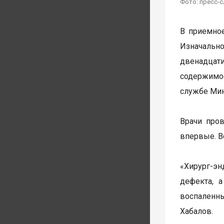
Фото: пресс-
В приемное
Изначальн
двенадцат
содержимо
службе Мин
Врачи пров
впервые. В
«Хирург-эн
дефекта, 
воспаленн
Хабалов.