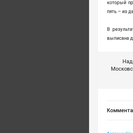
который пр
пять – из 
В результа
выписана д
Над
Московск
Коммента