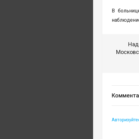
В больниц
наблюдени
Над
Московск
Коммента
Авторизуйте