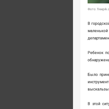
Фото: freepik
В городско
маленькой
департамен
Ребенок п
обнаружены
Было прин
инструмен
выскальзыв
В этой си