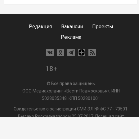
Редакция
Вакансии
Проекты
Реклама
18+
© Все права защищены
ООО Медиахолдинг «Вести Подмосковья», ИНН
5028035348; КПП 502801001
Свидетельство о регистрации СМИ ЭЛ № ФС 77 - 70501.
Выдано Роскомнадзором 25.07.2017. Посещая сайт
vmo24.ru, Вы даете согласие на обработку файлов cookie,
сбор которых осуществляется ООО Медиахолдинг «Вести
Подмосковья» на условиях
Пользовательского