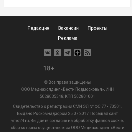
Редакция
Вакансии
Проекты
Реклама
18+
© Все права защищены
ООО Медиахолдинг «Вести Подмосковья», ИНН
5028035348; КПП 502801001
Свидетельство о регистрации СМИ ЭЛ № ФС 77 - 70501.
Выдано Роскомнадзором 25.07.2017. Посещая сайт
vmo24.ru, Вы даете согласие на обработку файлов cookie,
сбор которых осуществляется ООО Медиахолдинг «Вести