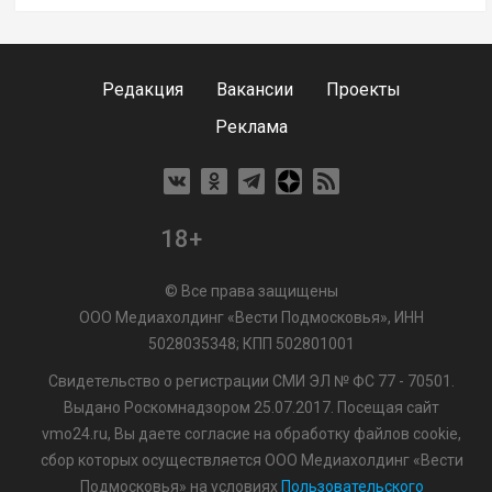
Редакция
Вакансии
Проекты
Реклама
18+
© Все права защищены
ООО Медиахолдинг «Вести Подмосковья», ИНН
5028035348; КПП 502801001
Свидетельство о регистрации СМИ ЭЛ № ФС 77 - 70501.
Выдано Роскомнадзором 25.07.2017. Посещая сайт
vmo24.ru, Вы даете согласие на обработку файлов cookie,
сбор которых осуществляется ООО Медиахолдинг «Вести
Подмосковья» на условиях
Пользовательского