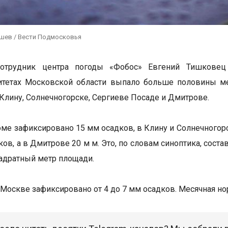
ушев / Вести Подмосковья
отрудник центра погоды «Фобос» Евгений Тишковец
итетах Московской области выпало больше половины м
 Клину, Солнечногорске, Сергиеве Посаде и Дмитрове.
доме зафиксировано 15 мм осадков, в Клину и Солнечного
ков, а в Дмитрове 20 м м. Это, по словам синоптика, сост
адратный метр площади.
 Москве зафиксировано от 4 до 7 мм осадков. Месячная нор