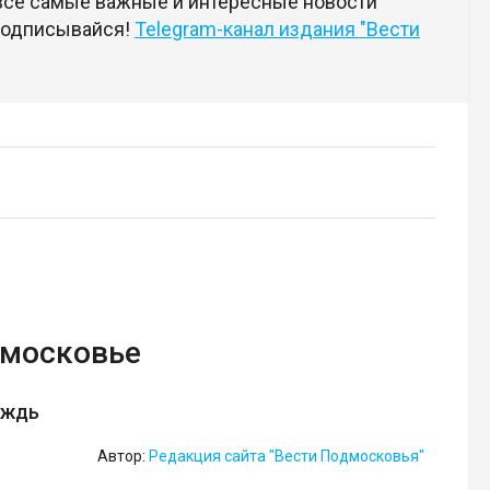
 все самые важные и интересные новости
 подписывайся!
Telegram-канал издания "Вести
дмосковье
ождь
Автор:
Редакция сайта "Вести Подмосковья"