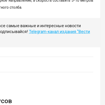
дное направление, а скорость составить 5-10 метров
ного столба.
 все самые важные и интересные новости
 подписывайся!
Telegram-канал издания "Вести
усов