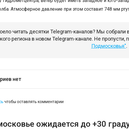
у Гидрометцентра, ветер будет иметь западное и юго-запа
олба. Атмосферное давление при этом составит 748 мм ртут
оело читать десятки Telegram-каналов? Мы собрали
ого региона в новом Telegram-канале. Не пропусти,
Подмосковья"
.
риев нет
сь
чтобы оставлять комментарии
московье ожидается до +30 град