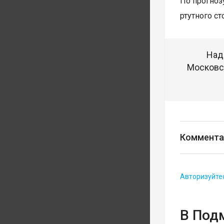
По прогноз
ртутного ст
Над
Московск
Коммента
Авторизуйте
В Под