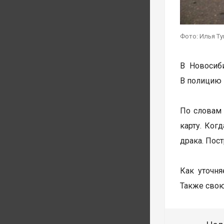
Фото: Илья Т
В Новосиби
В полицию 
По словам 
карту. Ког
драка. Пос
Как уточня
Также свою