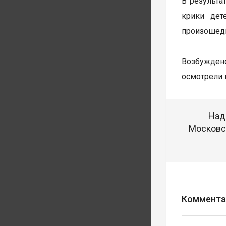
В результа
крики дет
произошедш
Возбуждено
осмотрели 
Над
Московск
Коммента