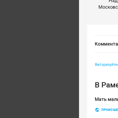
Над
Московск
Коммента
Авторизуйте
В Рам
Мать мал
ПРОИСШЕ