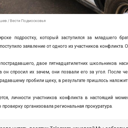
ушев / Вести Подмосковья
рске подростку, который заступился за младшего брат
поступило заявление от одного из участников конфликта. 
пострадавшего, двое пятнадцатилетних школьников нас
да он спросил их зачем, они позвали его за угол. После
традавшему пробили щеку, в результате пришлось наложит
ется, личности участников конфликта в настоящий моме
 проверку организовала региональная прокуратура.