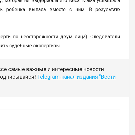
ку, которая не выдержала его веса. Мама услышала
ь ребенка выпала вместе с ним. В результате
мерти по неосторожности двум лица). Следователи
чить судебные экспертизы.
 все самые важные и интересные новости
 подписывайся!
Telegram-канал издания "Вести