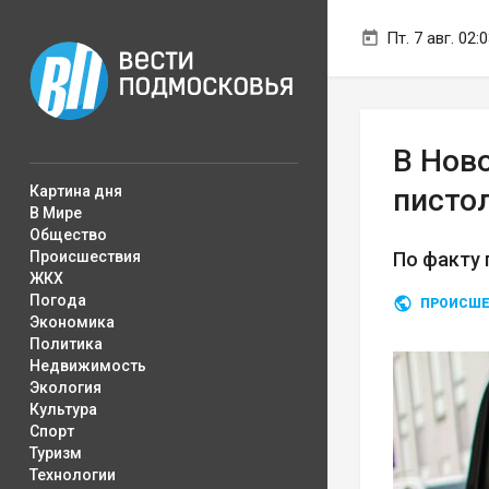
Пт. 7 авг. 02:
В Нов
Картина дня
писто
В Мире
Общество
Происшествия
По факту 
ЖКХ
Погода
ПРОИСШЕ
Экономика
Политика
Недвижимость
Экология
Культура
Спорт
Туризм
Технологии