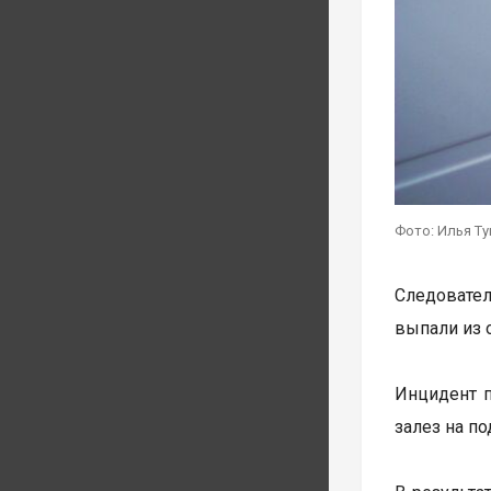
Фото: Илья Т
Следовател
выпали из 
Инцидент п
залез на п