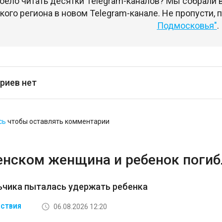
оело читать десятки Telegram-каналов? Мы собрали
ого региона в новом Telegram-канале. Не пропусти,
Подмосковья"
.
риев нет
сь
чтобы оставлять комментарии
енском женщина и ребенок погибл
ьчика пыталась удержать ребенка
06.08.2026 12:20
СТВИЯ