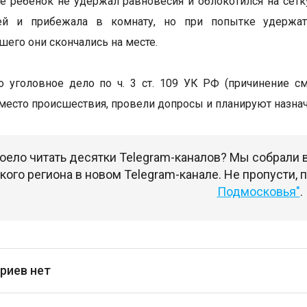
те ребенок не удержал равновесия и облокотился на сет
ей и прибежала в комнату, но при попытке удержат
его они скончались на месте.
 уголовное дело по ч. 3 ст. 109 УК РФ (причинение с
место происшествия, провели допросы и планируют назна
оело читать десятки Telegram-каналов? Мы собрали
ого региона в новом Telegram-канале. Не пропусти,
Подмосковья"
.
риев нет