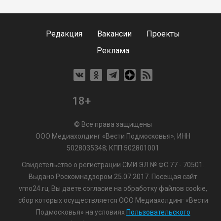
Редакция
Вакансии
Проекты
Реклама
18+
© Все права защищены
ООО Медиахолдинг «Вести Подмосковья», ИНН
5028035348; КПП 502801001
Свидетельство о регистрации СМИ ЭЛ № ФС 77 - 70501.
Выдано Роскомнадзором 25.07.2017. Посещая сайт
vmo24.ru, Вы даете согласие на обработку файлов cookie,
сбор которых осуществляется ООО Медиахолдинг «Вести
Подмосковья» на условиях
Пользовательского