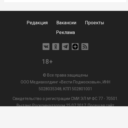
Редакция
Вакансии
Проекты
Реклама
18+
© Все права защищены
ООО Медиахолдинг «Вести Подмосковья», ИНН
5028035348; КПП 502801001
Свидетельство о регистрации СМИ ЭЛ № ФС 77 - 70501.
Выдано Роскомнадзором 25.07.2017. Посещая сайт
vmo24.ru, Вы даете согласие на обработку файлов cookie,
сбор которых осуществляется ООО Медиахолдинг «Вести
Подмосковья» на условиях
Пользовательского