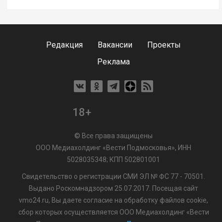
Редакция
Вакансии
Проекты
Реклама
18+
© Все права защищены
ООО Медиахолдинг «Вести Подмосковья», ИНН
5028035348; КПП 502801001
Свидетельство о регистрации СМИ ЭЛ № ФС 77 - 70501.
Выдано Роскомнадзором 25.07.2017. Посещая сайт
vmo24.ru, Вы даете согласие на обработку файлов cookie,
сбор которых осуществляется ООО Медиахолдинг «Вести