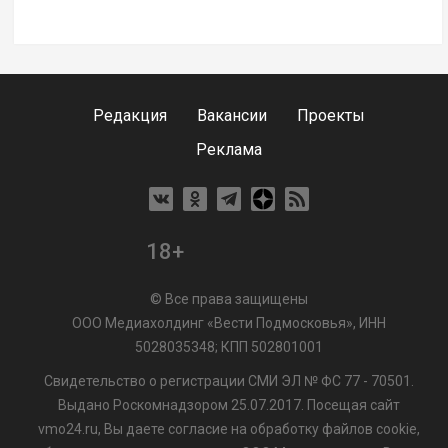
Редакция
Вакансии
Проекты
Реклама
18+
© Все права защищены
ООО Медиахолдинг «Вести Подмосковья», ИНН
5028035348; КПП 502801001
Свидетельство о регистрации СМИ ЭЛ № ФС 77 - 70501.
Выдано Роскомнадзором 25.07.2017. Посещая сайт
vmo24.ru, Вы даете согласие на обработку файлов cookie,