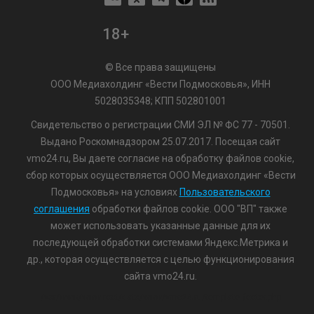
18+
© Все права защищены
ООО Медиахолдинг «Вести Подмосковья», ИНН
5028035348; КПП 502801001
Свидетельство о регистрации СМИ ЭЛ № ФС 77 - 70501.
Выдано Роскомнадзором 25.07.2017. Посещая сайт
vmo24.ru, Вы даете согласие на обработку файлов cookie,
сбор которых осуществляется ООО Медиахолдинг «Вести
Подмосковья» на условиях
Пользовательского
соглашения
обработки файлов cookie. ООО "ВП" также
может использовать указанные данные для их
последующей обработки системами Яндекс.Метрика и
др., которая осуществляется с целью функционирования
сайта vmo24.ru.
/var/www/www-root/data/www/vmo24.ru/template_footer.php