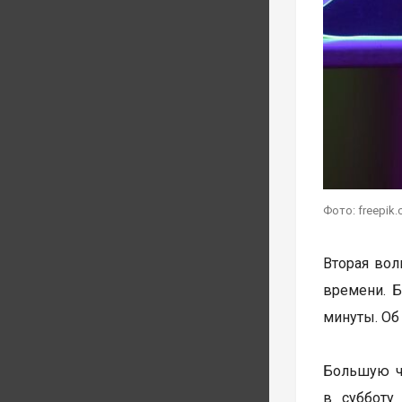
Фото: freepik
Вторая волн
времени. Б
минуты. Об
Большую ча
в субботу