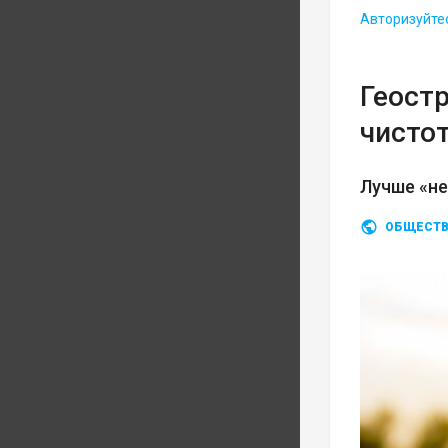
Авторизуйте
Геост
чисто
Лучше «не
ОБЩЕСТ