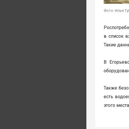
Фото: Илья Т
Роспотребн
в список в
Такие данн
В Егорьев
оборудован
Также безо
есть водое
этого мест