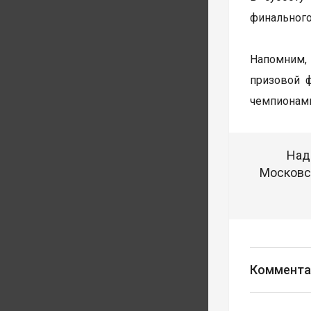
финального
Напомним, 
призовой 
чемпионами
Над
Московск
Коммента