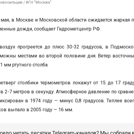
Новосильцев / АГН "Москва"
0 мая, в Москве и Московской области ожидается жаркая 
енные дожди, сообщает Гидрометцентр РФ.
воздух прогреется до плюс 30-32 градусов, в Подмоск
можны местами во второй половине дня. Ветер восточны
1 мм ртутного столба.
четверг столбики термометров покажут от 15 до 17 граду
в 2-7 метров в секунду. Атмосферное давление по сравн
иксирован в 1974 году — минус 0,8 градусов. Теплее все
ков выпало в 2005 году — 16 мм.
оело читать десятки Telegram-каналов? Мы собрали