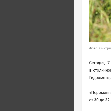
Фото: Дмитри
Сегодня, 7
в столично
Гидрометце
«Переменна
от 30 до 32