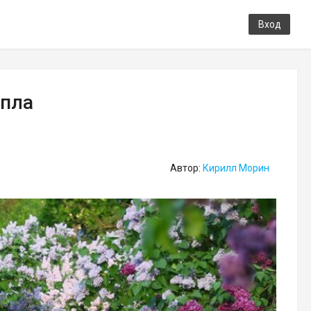
Вход
епла
Автор:
Кирилл Морин