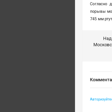
Согласно 
порывы мог
745 мм ртут
Над
Московск
Коммента
Авторизуйте