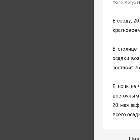
Фото: Артур 
В среду, 2
кратковрем
В столице 
осадки воз
составит 75
В ночь на 
восточным 
20 мая заф
всего осад
Над